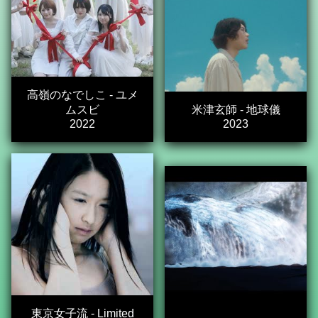
高嶺のなでしこ - ユメ
ムスビ
米津玄師 - 地球儀
2022
2023
東京女子流 - Limited