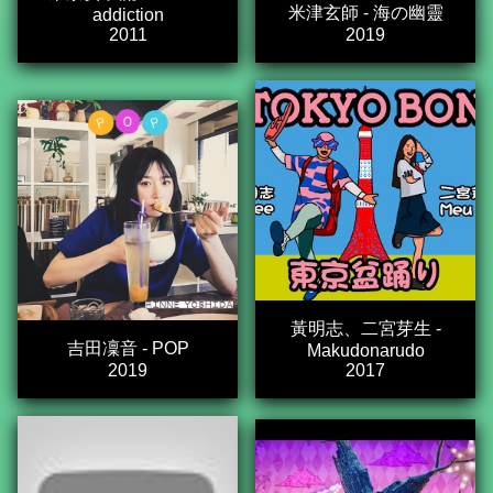
米津玄師 - 海の幽靈
addiction
2011
2019
黃明志、二宮芽生 -
吉田凜音 - POP
Makudonarudo
2019
2017