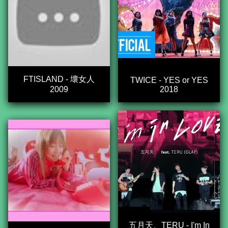
FTISLAND - 壞女人
TWICE - YES or YES
2009
2018
五月天、TERU - I'm In