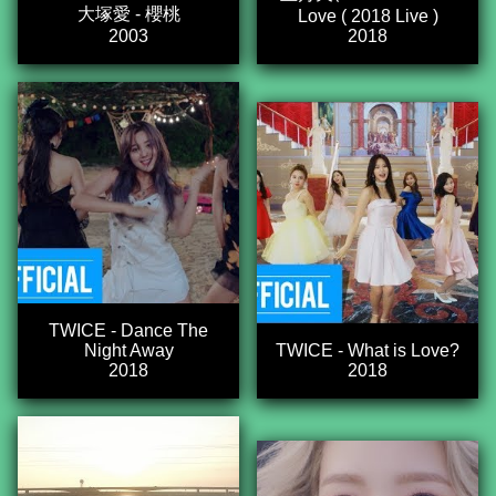
大塚愛 - 櫻桃
Love ( 2018 Live )
2003
2018
TWICE - Dance The
Night Away
TWICE - What is Love?
2018
2018