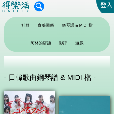
社群
食藥圖鑑
鋼琴譜 & MIDI 檔
阿林的店舖
影評
遊戲
- 日韓歌曲鋼琴譜 & MIDI 檔 -