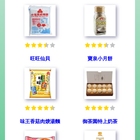
旺旺仙貝
寶泉小月餅
味王香菇肉焿湯麵
御茶園特上奶茶