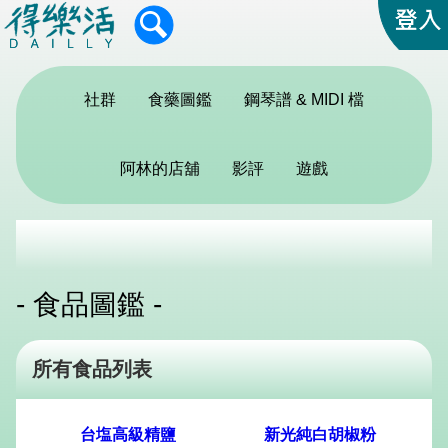
社群
食藥圖鑑
鋼琴譜 & MIDI 檔
阿林的店舖
影評
遊戲
- 食品圖鑑 -
所有食品列表
台塩高級精鹽
新光純白胡椒粉