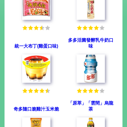
多多活菌發酵乳牛奶口
統一大布丁(雞蛋口味)
味
「原萃」「雲間」烏龍
奇多隨口脆雞汁玉米脆
茶