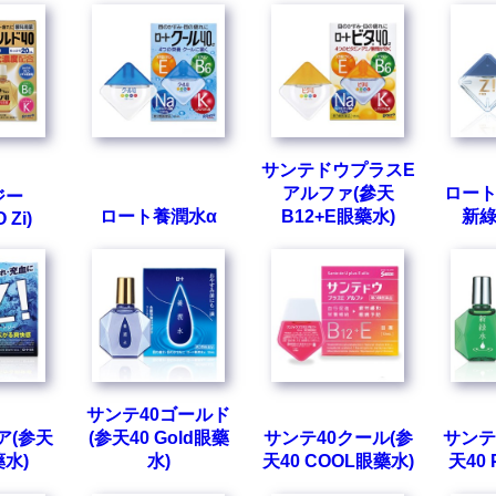
サンテドウプラスE
アルファ(參天
ロート
ジー
ロート養潤水α
B12+E眼藥水)
新綠
 Zi)
サンテ40ゴールド
ア(参天
(参天40 Gold眼藥
サンテ40クール(参
サンテ
藥水)
水)
天40 COOL眼藥水)
天40 