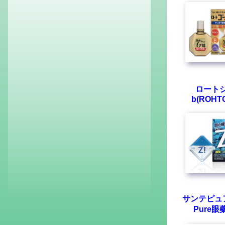
ロート
b(ROHTO
サンテピュ
Pure眼