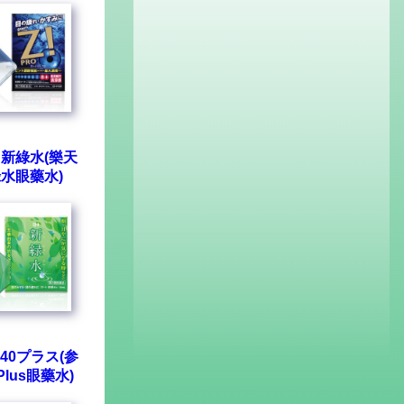
新綠水(樂天
水眼藥水)
40プラス(参
Plus眼藥水)