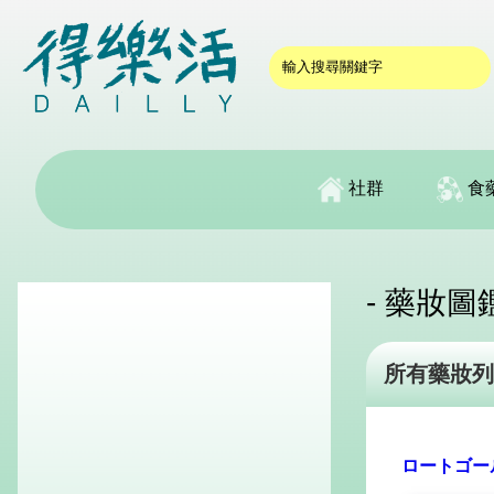
社群
食
- 藥妝圖鑑
所有藥妝列
ロートゴー