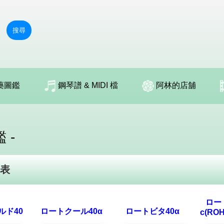
搜尋
藥圖鑑
鋼琴譜 & MIDI 檔
阿林的店舖
 -
表
ロー
ルド40
ロートクール40α
ロートビタ40α
c(ROH