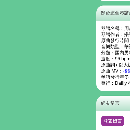
關於這個琴譜
琴譜名稱：
周
琴譜作者：
樂
原曲發行時間：
音樂類型：華
分類：國內男
速度：96 bp
原曲調 ( 以大
原曲 MV：
按
琴譜發行年份
發行：
Daill
網友留言