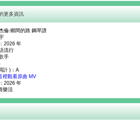
的更多資訊
杰倫-鄉間的路 鋼琴譜
宇
2026 年
語流行
歌手
m
調計 )：A
這裡觀看原曲 MV
：
2026
年
y 得樂活