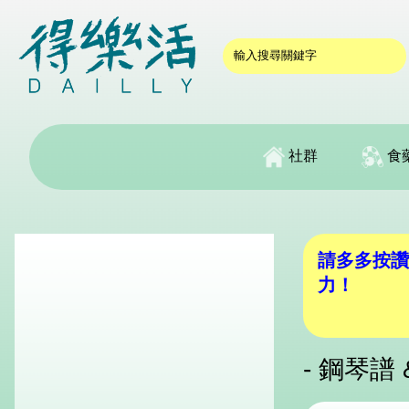
社群
食
請多多按讚
力！
- 鋼琴譜 