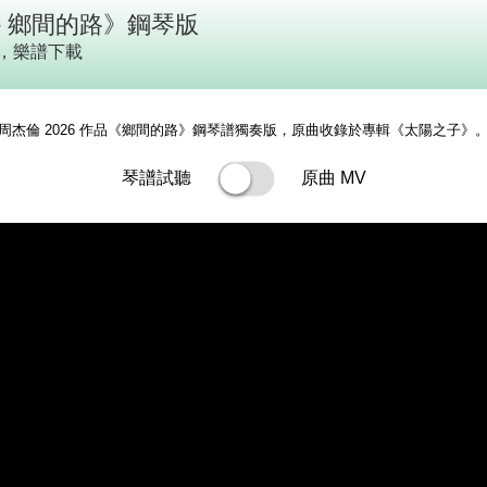
- 鄉間的路》鋼琴版
，樂譜下載
周杰倫 2026 作品《鄉間的路》鋼琴譜獨奏版，原曲收錄於專輯《太陽之子》
琴譜試聽
原曲 MV