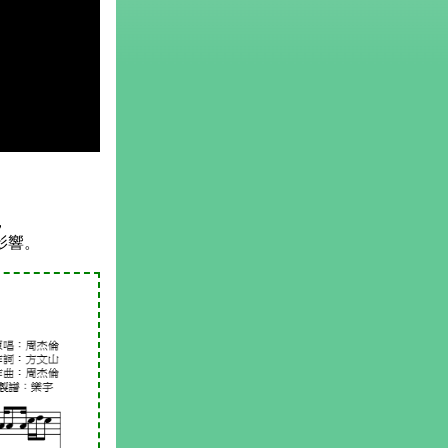
，
影響。