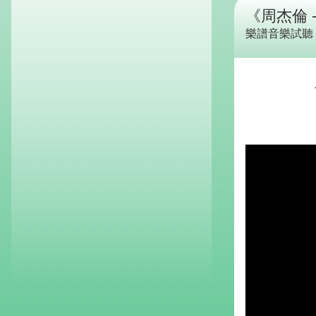
《周杰倫 
樂譜音樂試聽