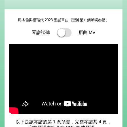
周杰倫與楊瑞代 2023 聖誕單曲《聖誕星》鋼琴獨奏譜。
琴譜試聽
原曲 MV
以下是該琴譜的第 1 頁預覽，完整琴譜共 4 頁，