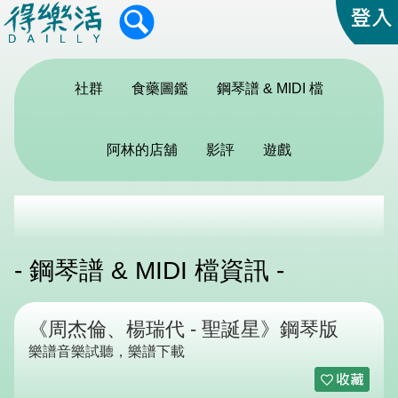
社群
食藥圖鑑
鋼琴譜 & MIDI 檔
阿林的店舖
影評
遊戲
- 鋼琴譜 & MIDI 檔資訊 -
《周杰倫、楊瑞代 - 聖誕星》鋼琴版
樂譜音樂試聽，樂譜下載