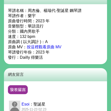
琴譜名稱：
周杰倫、楊瑞代-聖誕星 鋼琴譜
琴譜作者：
樂宇
原曲發行時間：2023 年
音樂類型：華語流行
分類：國內男歌手
速度：132 bpm
原曲調 ( 以大調計 )：A
原曲 MV：
按這裡觀看原曲 MV
琴譜發行年份：
2023
年
發行：
Dailly 得樂活
網友留言
Esoi
：聖誕星
2025-11-23 02:23