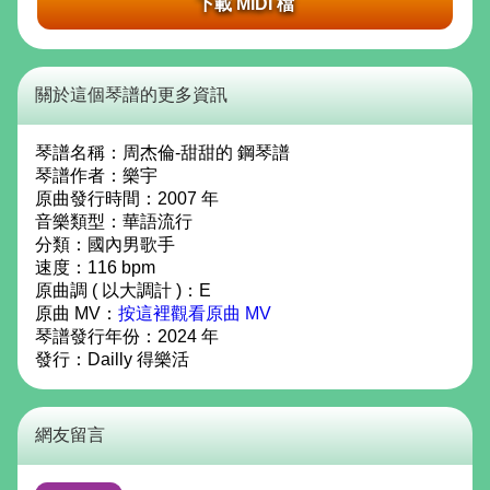
下載 MIDI 檔
關於這個琴譜的更多資訊
琴譜名稱：
周杰倫-甜甜的 鋼琴譜
琴譜作者：
樂宇
原曲發行時間：2007 年
音樂類型：華語流行
分類：國內男歌手
速度：116 bpm
原曲調 ( 以大調計 )：E
原曲 MV：
按這裡觀看原曲 MV
琴譜發行年份：
2024
年
發行：
Dailly 得樂活
網友留言