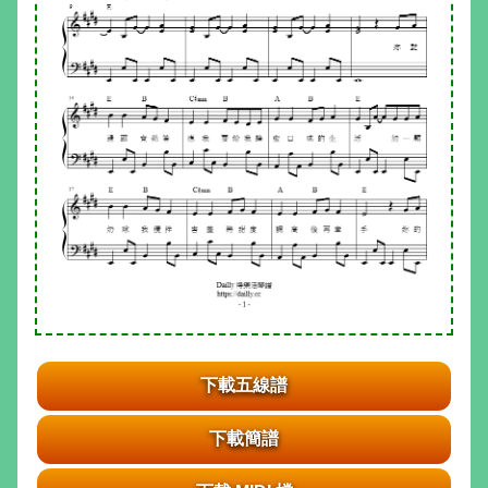
下載五線譜
下載簡譜