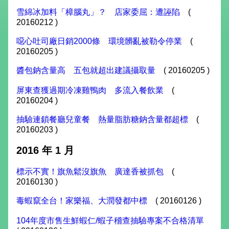
雪綿冰加料「樟腦丸」？ 店家委屈：遭誣陷
(
20160212 )
噁心吐司廠日銷2000條 環境髒亂被勒令停業
(
20160205 )
醬包鈉含量高 五包就超出建議攝取量
( 20160205 )
屏東查獲過期冷凍雞鴨肉 多流入餐飲業
(
20160204 )
抽驗連鎖餐廳兒童餐 熱量脂肪糖鈉含量都超標
(
20160203 )
2016 年 1 月
標示不實！旗魚鬆沒旗魚 廣達香被抓包
(
20160130 )
毒蝦竄全台！家樂福、大潤發都中標
( 20160126 )
104年度市售生鮮蝦仁/蝦子稽查抽驗專案不合格清單