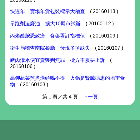
快過年 賣場年貨包裝標示大稽查
( 20160113 )
示蹤劑追廢油 擴大10縣市試辦
( 20160112 )
丙烯醯胺恐致癌 食藥署訂指標值
( 20160109 )
衛生局稽查南院餐廳 發現多項缺失
( 20160107 )
豬肉灌水便宜賣獲判無罪 檢方不服要上訴
(
20160106 )
高鉀蔬菜熬煮湯頭喝不得 火鍋是腎臟病患的地雷食
物
( 20160103 )
第 1 頁／共 4 頁
下一頁