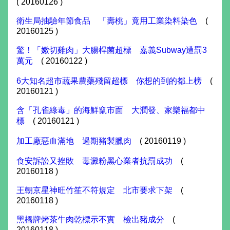
( 20160126 )
衛生局抽驗年節食品 「壽桃」竟用工業染料染色
(
20160125 )
驚！「嫩切雞肉」大腸桿菌超標 嘉義Subway遭罰3
萬元
( 20160122 )
6大知名超市蔬果農藥殘留超標 你想的到的都上榜
(
20160121 )
含「孔雀綠毒」的海鮮竄市面 大潤發、家樂福都中
標
( 20160121 )
加工廠惡血滿地 過期豬製臘肉
( 20160119 )
食安訴訟又挫敗 毒澱粉黑心業者抗罰成功
(
20160118 )
王朝京星神旺竹笙不符規定 北市要求下架
(
20160118 )
黑橋牌烤茶牛肉乾標示不實 檢出豬成分
(
20160118 )