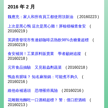
2016 年 2 月
魏應充：家人和所有員工都使用頂新油
( 20160223 )
上次是黑心鴨 這次是黑心雞！屏檢積極查食安
(
20160219 )
英調查發現市售連鎖咖啡店熱飲98%含糖量超標
(
20160219 )
食安補洞！工業原料販賣業 學者籲納追蹤
(
20160218 )
元宵食品抽驗 又見殺蟲劑蔬菜
( 20160218 )
鴨血有腥味？ 知名麻辣鍋：可能煮不夠久
(
20160216 )
維他命補過頭 恐增罹癌風險
( 20160216 )
花雕雞泡麵吃一口酒精超標？ 警：僅口腔酒精
(
20160213 )