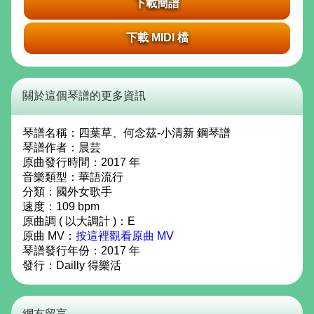
下載簡譜
下載 MIDI 檔
關於這個琴譜的更多資訊
琴譜名稱：
四葉草、何念茲-小清新 鋼琴譜
琴譜作者：
晨芸
原曲發行時間：2017 年
音樂類型：華語流行
分類：國外女歌手
速度：109 bpm
原曲調 ( 以大調計 )：E
原曲 MV：
按這裡觀看原曲 MV
琴譜發行年份：
2017
年
發行：
Dailly 得樂活
網友留言